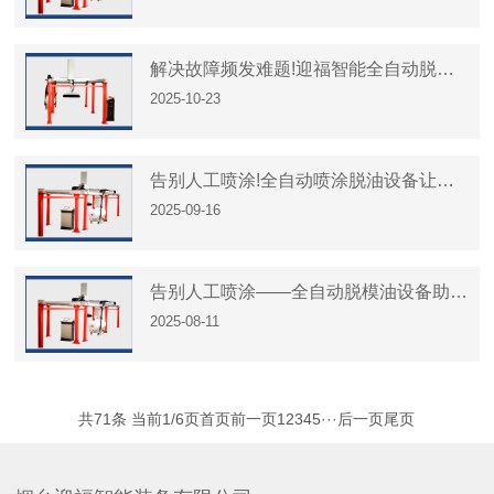
解决故障频发难题!迎福智能全自动脱模
2025-10-23
油设备的稳定运行之道
告别人工喷涂!全自动喷涂脱油设备让生
2025-09-16
产更轻松
告别人工喷涂——全自动脱模油设备助力
2025-08-11
产能提升
共71条 当前1/6页
首页
前一页
1
2
3
4
5
···
后一页
尾页